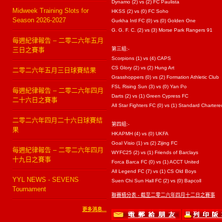
Dynamo (2) vs (2) FC Paulista
Midweek Training Slots for
HKSS (2) vs (0) FC Soho
Season 2026-2027
Gurkha Intl FC (0) vs (0) Golden One
G. G. F. C. (2) vs (3) Morse Park Rangers 91
每週紀律報告 – 二零二六年五月
三日之賽事
第三組:-
Scorpions (1) vs (4) CAPS
CS Glory (2) vs (2) Hung Art
二零二六年五月三日球賽結果
Grasshoppers (0) vs (2) Formation Athletic Club
FSL Rising Sun (3) vs (0) Yan Po
每週紀律報告 – 二零二六年四月
Darts (2) vs (1) Green Cypress FC
二十六日之賽事
All Star Fighters FC (0) vs (1) Standard Chartere
二零二六年四月二十六日球賽結
第四組:-
果
HKAPMH (4) vs (0) UKFA
Goal Visio (1) vs (2) Zijing FC
每週紀律報告 – 二零二六年四月
WYFC25 (2) vs (1) Friends of Barclays
十九日之賽事
Forca Barca FC (0) vs (1) ACCT United
All Legend FC (7) vs (1) CS Old Boys
YYL NEWS - SEVENS
Suen Chi Sun Hall FC (2) vs (0) Bapcoll
Tournament
聯賽積分表 - 截至二零二六年四月十二日之賽事
更多消息...