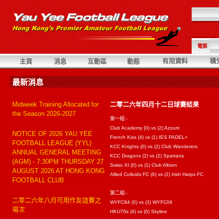
電郵
有用資料
積
主頁
消息
互動區
動態
最新消息
Midweek Training Allocated for
二零二六年四月十二日球賽結果
the Season 2026-2027
第一組:-
Club Academy (0) vs (2) Azzurri
NOTICE OF 2026 YAU YEE
French Kiss (4) vs (1) IES PADEL+
FOOTBALL LEAGUE (YYL)
KCC Knights (0) vs (2) Club Wanderers
ANNUAL GENERAL MEETING
KCC Dragons (2) vs (2) Spartans
(AGM) - 7:30PM THURSDAY 27
Swiss XI (0) vs (1) Club Albion
AUGUST 2026 AT HONG KONG
Allied Colloids FC (6) vs (2) Irish Harps FC
FOOTBALL CLUB
第二組:-
二零二六年八月可用作友誼賽之
WYFC84 (0) vs (3) WYFC06
場次
HKU70s (4) vs (0) Skyline