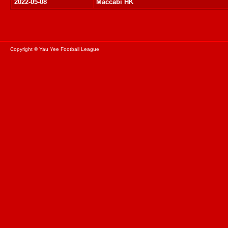
2022-05-08
Maccabi HK
Copyright © Yau Yee Football League