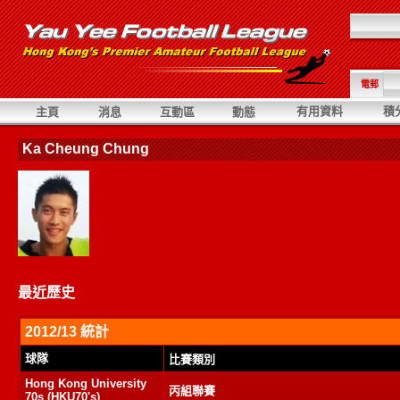
電郵
有用資料
積
主頁
消息
互動區
動態
Ka Cheung Chung
最近歷史
2012/13 統計
球隊
比賽類別
Hong Kong University
丙組聯賽
70s (HKU70's)