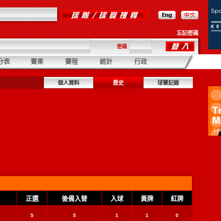
忘記密碼
密碼
分表
賽果
賽程
統計
行政
個人資料
歷史
球賽記錄
正選
後備入替
入球
黃牌
紅牌
5
5
1
1
0