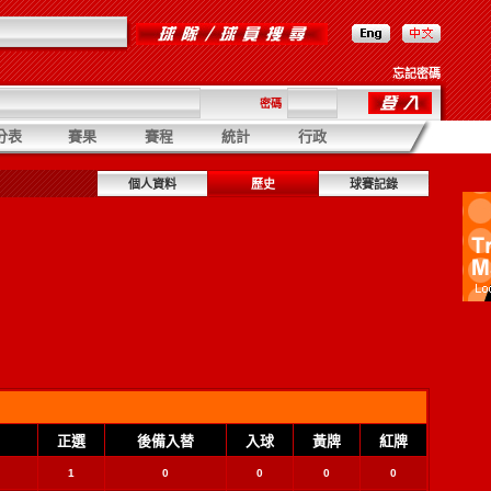
忘記密碼
密碼
分表
賽果
賽程
統計
行政
個人資料
歷史
球賽記錄
正選
後備入替
入球
黃牌
紅牌
1
0
0
0
0