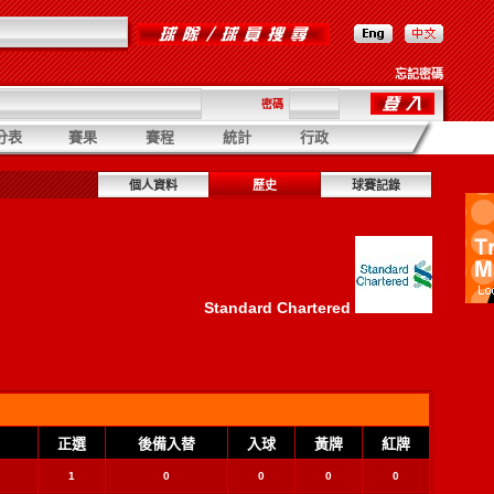
忘記密碼
密碼
分表
賽果
賽程
統計
行政
個人資料
歷史
球賽記錄
Standard Chartered
正選
後備入替
入球
黃牌
紅牌
1
0
0
0
0