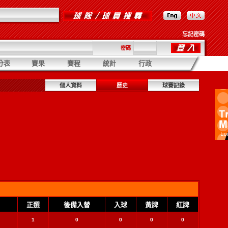
忘記密碼
密碼
分表
賽果
賽程
統計
行政
個人資料
歷史
球賽記錄
正選
後備入替
入球
黃牌
紅牌
1
0
0
0
0